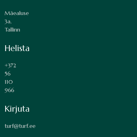
Mäealuse
3a,
Tallinn
Helista
+372
56
110
966
Kirjuta
turf@turf.ee