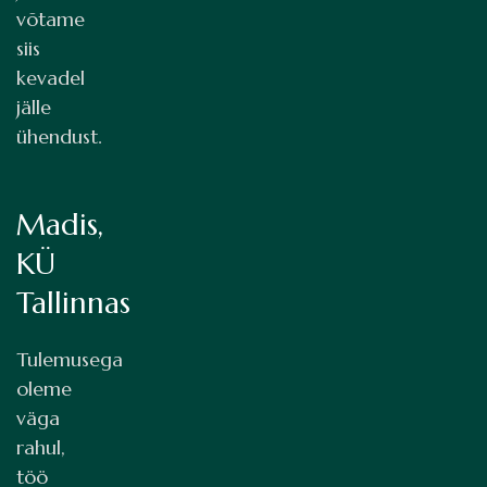
võtame
siis
kevadel
jälle
ühendust.
Madis,
KÜ
Tallinnas
Tulemusega
oleme
väga
rahul,
töö