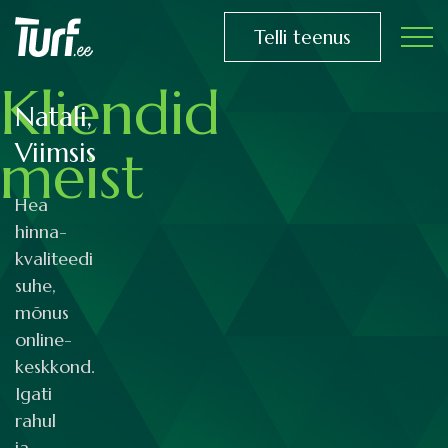
Telli teenus
Kliendid
Natali,
Viimsis
meist
Hea
hinna-
kvaliteedi
suhe,
mõnus
online-
keskkond.
Igati
rahul
ja