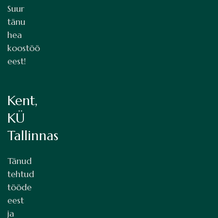
Suur
tänu
hea
koostöö
eest!
Kent,
KÜ
Tallinnas
Tänud
tehtud
tööde
eest
ja