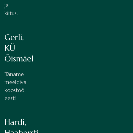
ja
kiitus.
Gerli,
KÜ
Õismäel
Täname
meeldiva
koostöö
eest!
Hardi,