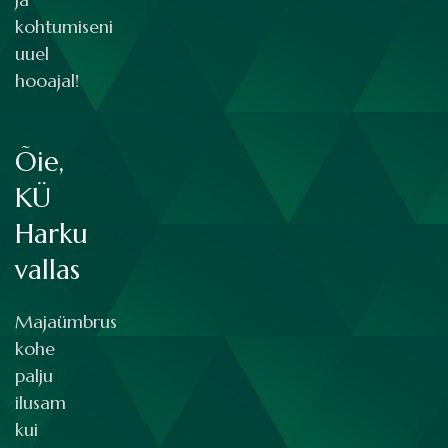
kohtumiseni
uuel
hooajal!
Õie,
KÜ
Harku
vallas
Majaümbrus
kohe
palju
ilusam
kui