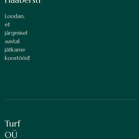
Haabersti
Loodan,
et
järgmisel
aastal
jätkame
koostööd!
Turf
OÜ