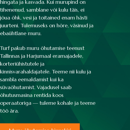
hingata ja kasvada. Kui murupind on
tihenenud, samblane või kulu täis, ei
jõua õhk, vesi ja toitained enam hästi
juurteni. Tulemuseks on hõre, väsinud ja
ebaühtlane muru.
Turf pakub muru õhutamise teenust
Tallinnas ja Harjumaal eramajadele,
korteriühistutele ja
kinnisvarahaldajatele. Teeme nii kulu ja
sambla eemaldamist kui ka
süvaõhutamist. Vajadusel saab
õhutusmasina rentida koos
operaatoriga — tuleme kohale ja teeme
töö ära.