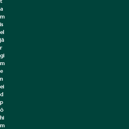
t
a
m
is
el
jä
r
gi
m
e
n
ei
d
p
õ
hi
m