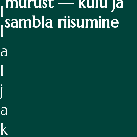
murust — kulu ja
l
sambla riisumine
l
a
l
j
a
k