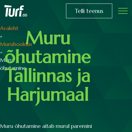
Telli teenus
Avaleht
Muru
»
Muruhooldus
õhutamine
»
Muru
õhutamine
Tallinnas ja
Harjumaal
Muru õhutamine aitab murul paremini