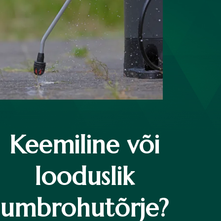
Keemiline või
looduslik
umbrohutõrje?