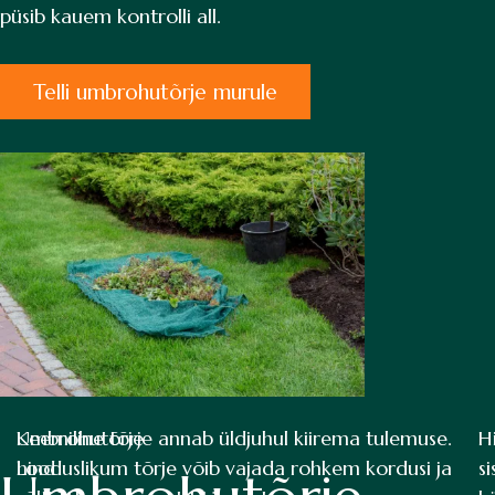
püsib kauem kontrolli all.
Telli umbrohutõrje murule
Umbrohutõrje
Keemiline tõrje annab üldjuhul kiirema tulemuse.
H
hind
Looduslikum tõrje võib vajada rohkem kordusi ja
s