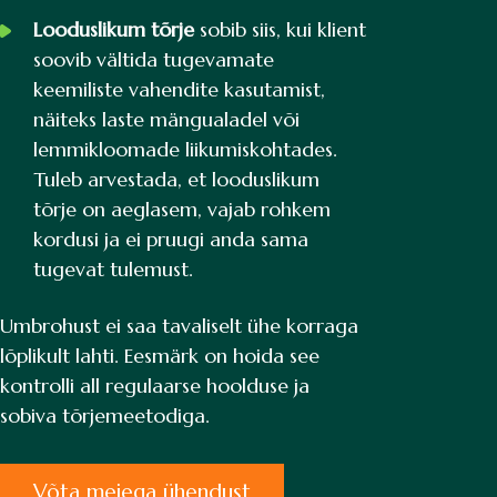
Looduslikum tõrje
sobib siis, kui klient
soovib vältida tugevamate
keemiliste vahendite kasutamist,
näiteks laste mängualadel või
lemmikloomade liikumiskohtades.
Tuleb arvestada, et looduslikum
tõrje on aeglasem, vajab rohkem
kordusi ja ei pruugi anda sama
tugevat tulemust.
Umbrohust ei saa tavaliselt ühe korraga
lõplikult lahti. Eesmärk on hoida see
kontrolli all regulaarse hoolduse ja
sobiva tõrjemeetodiga.
Võta meiega ühendust