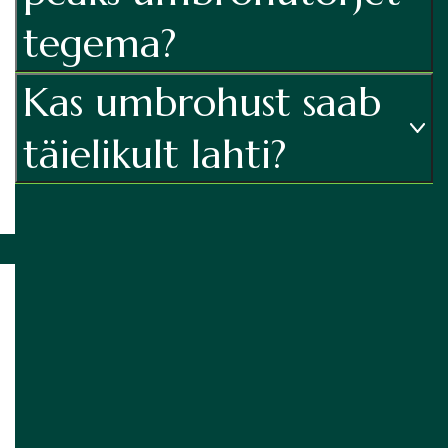
63
€
tegema?
Kas umbrohust saab
T
e
täielikult lahti?
ll
i
Umbrohutõrje
keskmise
suurusega
alale