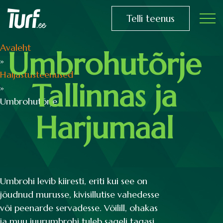
Telli teenus
Avaleht
Umbrohutõrje
»
Haljastusteenused
Tallinnas ja
»
Umbrohutõrje
Harjumaal
Umbrohi levib kiiresti, eriti kui see on
jõudnud murusse, kivisillutise vahedesse
või peenarde servadesse. Võilill, ohakas
ja muu juurumbrohi tuleb sageli tagasi