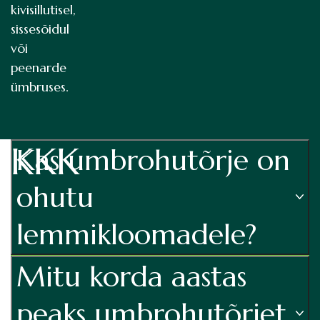
kivisillutisel,
sissesõidul
või
peenarde
ümbruses.
KKK
Kas umbrohutõrje on
Umbrohutõrje
ohutu
väiksemale
alale
lemmikloomadele?
200
Mitu korda aastas
m²
–
peaks umbrohutõrjet