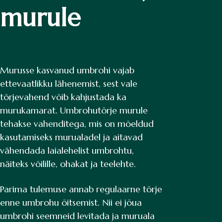
murule
Murusse kasvanud umbrohi vajab
ettevaatlikku lähenemist, sest vale
tõrjevahend võib kahjustada ka
murukamarat. Umbrohutõrje murule
tehakse vahenditega, mis on mõeldud
kasutamiseks murualadel ja aitavad
vähendada laialehelist umbrohtu,
näiteks võilille, ohakat ja teelehte.
Parima tulemuse annab regulaarne tõrje
enne umbrohu õitsemist. Nii ei jõua
umbrohi seemneid levitada ja muruala