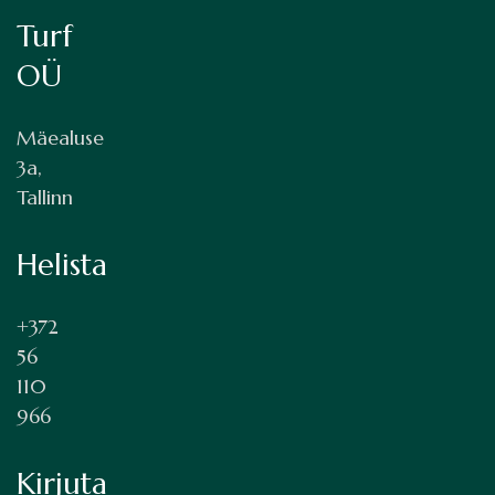
Turf
OÜ
Mäealuse
3a,
Tallinn
Helista
+372
56
110
966
Kirjuta