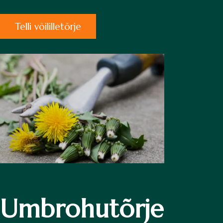
Telli võililletõrje
Umbrohutõrje