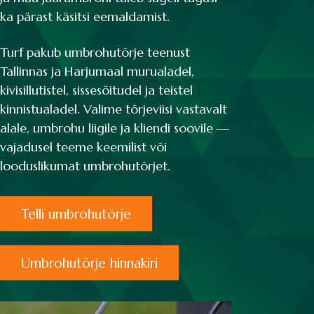
ka pärast käsitsi eemaldamist.
Turf pakub umbrohutõrje teenust
Tallinnas ja Harjumaal murualadel,
kivisillutistel, sissesõitudel ja teistel
kinnistualadel. Valime tõrjeviisi vastavalt
alale, umbrohu liigile ja kliendi soovile —
vajadusel teeme keemilist või
looduslikumat umbrohutõrjet.
Telli umbrohutõrje
Umbrohutõrje hinnakiri