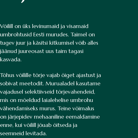
Võilill on üks levinumaid ja visamaid
umbrohtusid Eesti murudes. Taimel on
tugev juur ja käsitsi kitkumisel võib alles
jäänud juureosast uus taim tagasi
kasvada.
Tõhus võilille tõrje vajab õiget ajastust ja
sobivat meetodit. Murualadel kasutame
vajadusel selektiivseid tõrjevahendeid,
mis on mõeldud laialehelise umbrohu
vähendamiseks murus. Teine võimalus
on järjepidev mehaaniline eemaldamine
enne, kui võilill jõuab õitseda ja
seemneid levitada.