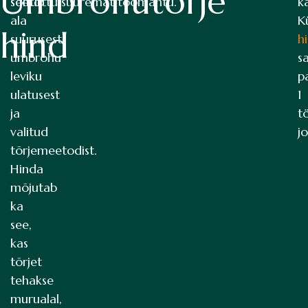
Umbrohutõrje
sõltub
seetõttu suuremat töömahtu.
k
ala
K
hind
suurusest,
h
umbrohu
s
leviku
p
ulatusest
1
ja
t
valitud
jo
tõrjemeetodist.
Hinda
mõjutab
ka
see,
kas
tõrjet
tehakse
murualal,