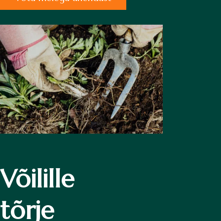
Võilille
tõrje