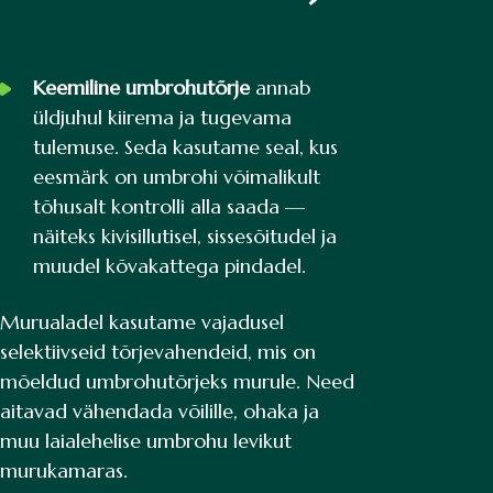
Keemiline umbrohutõrje
annab
üldjuhul kiirema ja tugevama
tulemuse. Seda kasutame seal, kus
eesmärk on umbrohi võimalikult
tõhusalt kontrolli alla saada —
näiteks kivisillutisel, sissesõitudel ja
muudel kõvakattega pindadel.
Murualadel kasutame vajadusel
selektiivseid tõrjevahendeid, mis on
mõeldud umbrohutõrjeks murule. Need
aitavad vähendada võilille, ohaka ja
muu laialehelise umbrohu levikut
murukamaras.