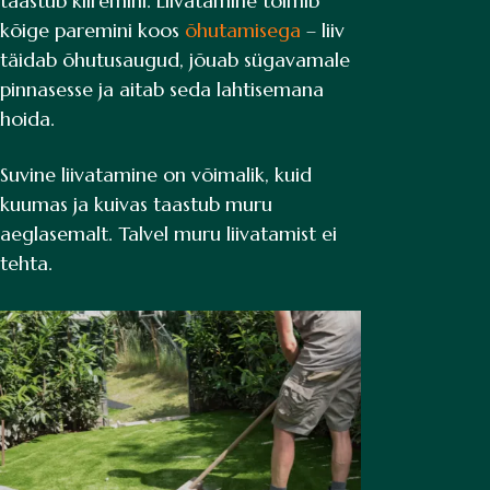
taastub kiiremini. Liivatamine toimib
kõige paremini koos
õhutamisega
– liiv
täidab õhutusaugud, jõuab sügavamale
pinnasesse ja aitab seda lahtisemana
hoida.
Suvine liivatamine on võimalik, kuid
kuumas ja kuivas taastub muru
aeglasemalt. Talvel muru liivatamist ei
tehta.