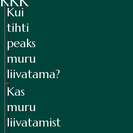
KKK
Kui
tihti
peaks
muru
liivatama?
Kas
muru
liivatamist