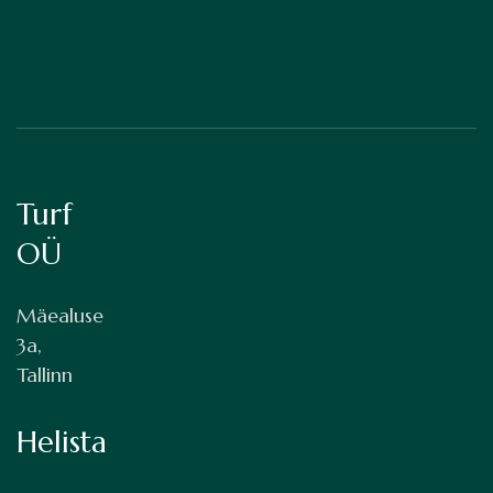
Turf
OÜ
Mäealuse
3a,
Tallinn
Helista