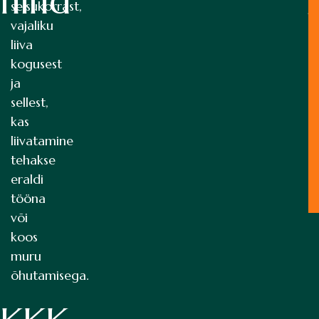
hind
seisukorrast,
jo
vajaliku
liiva
kogusest
ja
sellest,
kas
liivatamine
tehakse
eraldi
tööna
või
koos
muru
õhutamisega.