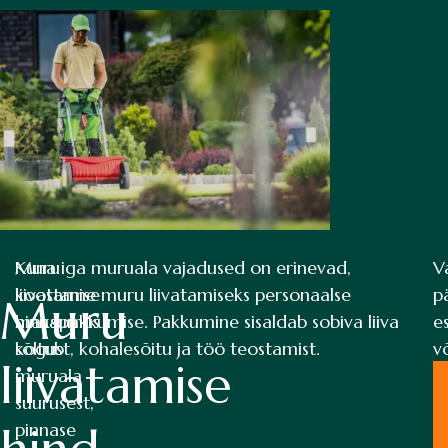
Muru
Kuna iga muruala vajadused on erinevad,
V
liivatamise
koostame muru liivatamiseks personaalse
p
Muru
maksumus
hinnapakkumise. Pakkumine sisaldab sobiva liiva
e
sõltub
kogust, kohalesõitu ja töö teostamist.
v
liivatamise
muruala
ü
suurusest,
1
pinnase
t