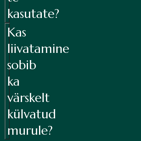
kasutate?
Kas
liivatamine
sobib
ka
värskelt
külvatud
murule?