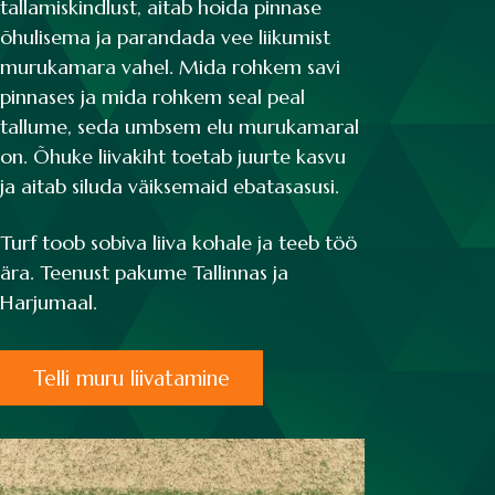
tallamiskindlust, aitab hoida pinnase
õhulisema ja parandada vee liikumist
murukamara vahel. Mida rohkem savi
pinnases ja mida rohkem seal peal
tallume, seda umbsem elu murukamaral
on. Õhuke liivakiht toetab juurte kasvu
ja aitab siluda väiksemaid ebatasasusi.
Turf toob sobiva liiva kohale ja teeb töö
ära. Teenust pakume Tallinnas ja
Harjumaal.
Telli muru liivatamine