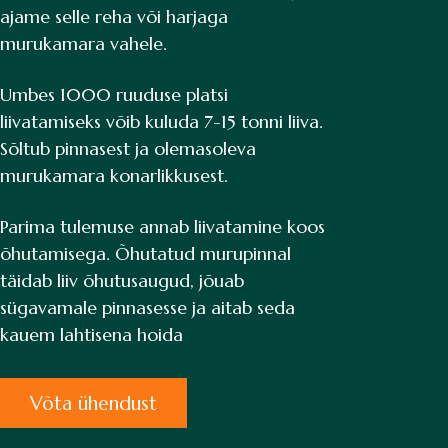
ajame selle reha või harjaga
murukamara vahele.
Umbes 1000 ruuduse platsi
liivatamiseks võib kuluda 7-15 tonni liiva.
Sõltub pinnasest ja olemasoleva
murukamara konarlikkusest.
Parima tulemuse annab liivatamine koos
õhutamisega. Õhutatud murupinnal
täidab liiv õhutusaugud, jõuab
sügavamale pinnasesse ja aitab seda
kauem lahtisena hoida
Võta ühendust