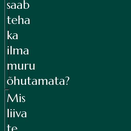
saab
teha
ka
ilma
muru
õhutamata?
Mis
liiva
te