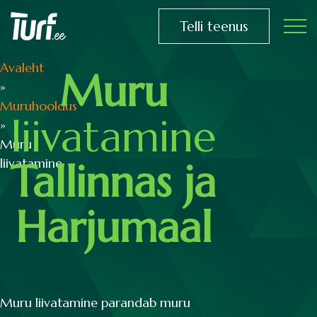
Telli teenus
Avaleht
Muru
»
Muruhooldus
liivatamine
»
Muru
liivatamine
Tallinnas ja
Harjumaal
Muru liivatamine parandab muru