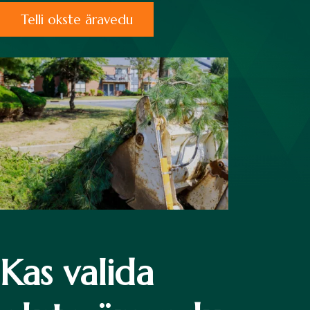
Telli okste äravedu
Kas valida