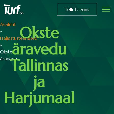
Telli teenus
Avaleht
Okste
»
Haljastusteenused
äravedu
»
Okste
äravedu
Tallinnas
ja
Harjumaal