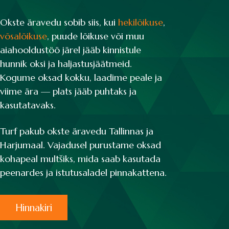
Okste äravedu sobib siis, kui
hekilõikuse
,
võsalõikuse
, puude lõikuse või muu
aiahooldustöö järel jääb kinnistule
hunnik oksi ja haljastusjäätmeid.
Kogume oksad kokku, laadime peale ja
viime ära — plats jääb puhtaks ja
kasutatavaks.
Turf pakub okste äravedu Tallinnas ja
Harjumaal. Vajadusel purustame oksad
kohapeal multšiks, mida saab kasutada
peenardes ja istutusaladel pinnakattena.
Hinnakiri