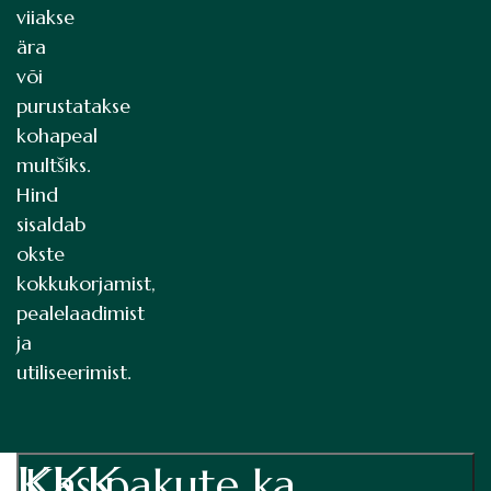
viiakse
ära
või
purustatakse
kohapeal
multšiks.
Hind
sisaldab
okste
kokkukorjamist,
pealelaadimist
ja
utiliseerimist.
KKK
Kas pakute ka