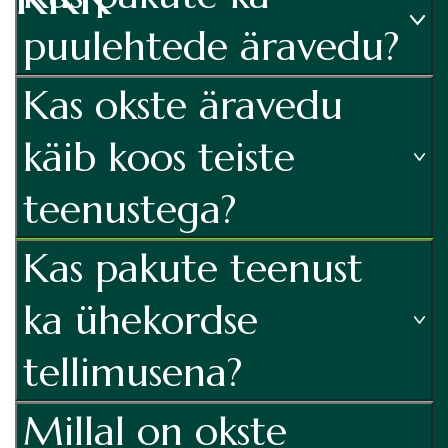
Okste
puulehtede äravedu?
äraveo
hind
Kas okste äravedu
1
käib koos teiste
h
–
teenustega?
al.
25€
Kas pakute teenust
ka ühekordse
T
e
tellimusena?
ll
i
Millal on okste