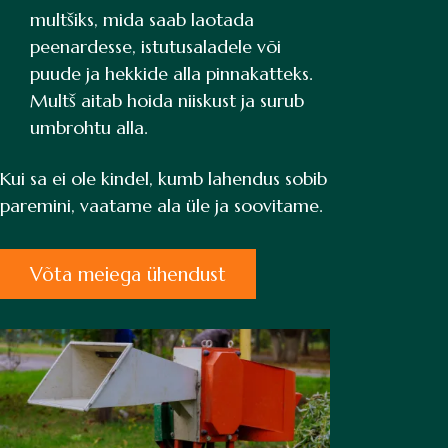
multšiks, mida saab laotada
peenardesse, istutusaladele või
puude ja hekkide alla pinnakatteks.
Multš aitab hoida niiskust ja surub
umbrohtu alla.
Kui sa ei ole kindel, kumb lahendus sobib
paremini, vaatame ala üle ja soovitame.
Võta meiega ühendust