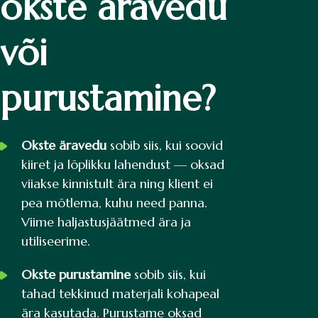
okste äravedu
või
purustamine?
Okste äravedu
sobib siis, kui soovid
kiiret ja lõplikku lahendust — oksad
viiakse kinnistult ära ning klient ei
pea mõtlema, kuhu need panna.
Viime haljastusjäätmed ära ja
utiliseerime.
Okste purustamine
sobib siis, kui
tahad tekkinud materjali kohapeal
ära kasutada. Purustame oksad