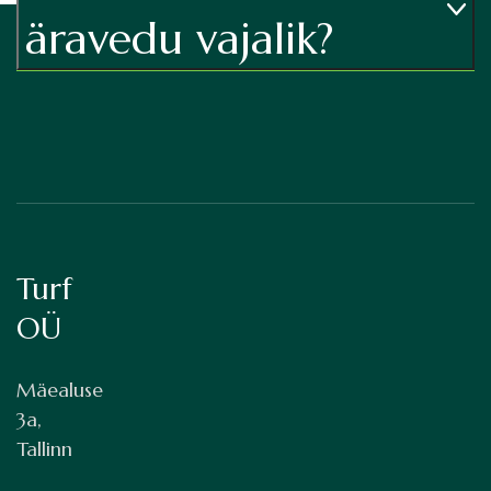
äravedu vajalik?
Turf
OÜ
Mäealuse
3a,
Tallinn