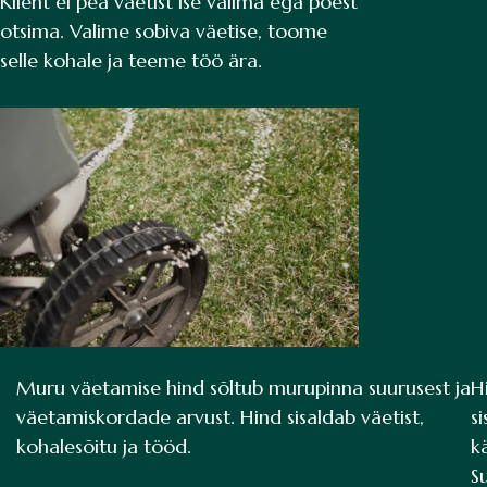
Klient ei pea väetist ise valima ega poest
otsima. Valime sobiva väetise, toome
selle kohale ja teeme töö ära.
Muru väetamise hind sõltub murupinna suurusest ja
H
väetamiskordade arvust. Hind sisaldab väetist,
s
kohalesõitu ja tööd.
k
M
S