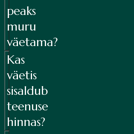
peaks
muru
väetama?
Kas
väetis
sisaldub
teenuse
hinnas?