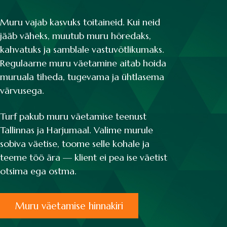
Muru vajab kasvuks toitaineid. Kui neid
jääb väheks, muutub muru hõredaks,
kahvatuks ja samblale vastuvõtlikumaks.
Regulaarne muru väetamine aitab hoida
muruala tiheda, tugevama ja ühtlasema
värvusega.
Turf pakub muru väetamise teenust
Tallinnas ja Harjumaal. Valime murule
sobiva väetise, toome selle kohale ja
teeme töö ära — klient ei pea ise väetist
otsima ega ostma.
Muru väetamise hinnakiri