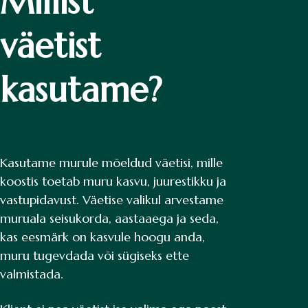
Millist
väetist
kasutame?
Kasutame murule mõeldud väetisi, mille
koostis toetab muru kasvu, juurestikku ja
vastupidavust. Väetise valikul arvestame
muruala seisukorda, aastaaega ja seda,
kas eesmärk on kasvule hoogu anda,
muru tugevdada või sügiseks ette
valmistada.