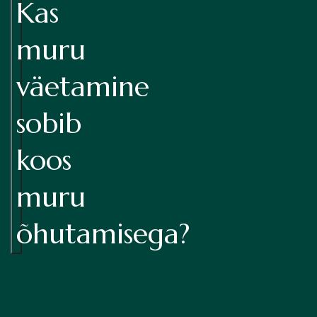
Kas
muru
väetamine
sobib
koos
muru
õhutamisega?