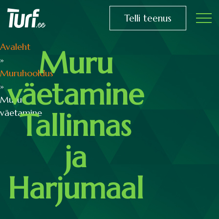
Telli teenus
Avaleht
Muru
»
Muruhooldus
väetamine
»
Muru
väetamine
Tallinnas
ja
Harjumaal