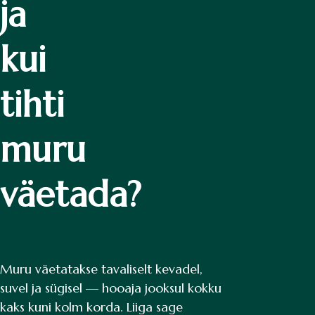
ja
kui
tihti
muru
väetada?
Muru väetatakse tavaliselt kevadel,
suvel ja sügisel — hooaja jooksul kokku
kaks kuni kolm korda. Liiga sage