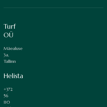
Turf
OÜ
Mäealuse
3a,
Tallinn
Helista
+372
56
110